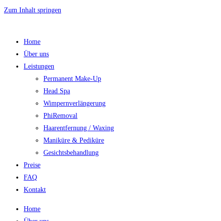
Zum Inhalt springen
Home
Über uns
Leistungen
Permanent Make-Up
Head Spa
Wimpernverlängerung
PhiRemoval
Haarentfernung / Waxing
Maniküre & Pediküre
Gesichtsbehandlung
Preise
FAQ
Kontakt
Home